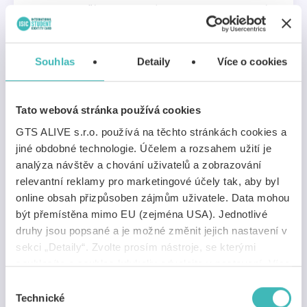
pokladny vaší prodejny. Nárok na slevu se zobrazí
na jeho zařízení.
Zjistit více
Souhlas
Detaily
Více o cookies
Tato webová stránka používá cookies
GTS ALIVE s.r.o. používá na těchto stránkách cookies a
jiné obdobné technologie. Účelem a rozsahem užití je
analýza návštěv a chování uživatelů a zobrazování
relevantní reklamy pro marketingové účely tak, aby byl
online obsah přizpůsoben zájmům uživatele. Data mohou
být přemístěna mimo EU (zejména USA). Jednotlivé
druhy jsou popsané a je možné změnit jejich nastavení v
Personál ověřuje s Alive Verify App
sekci „Detaily“. Zvolte prosím nástroje, se kterými
S mobilní nebo webovou aplikací mají ověřování v
souhlasíte a souhlas kdykoliv odvolejte v nastavení. Více
rukou vaši zaměstnanci. Průběžně tak získáváte
informací
zde
.
Výběr
cenné statistiky o transakcích.
Technické
souhlasu