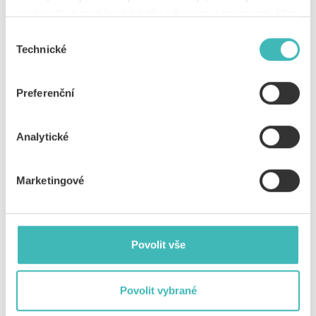
75–100 znaků vč. mezer
souhlasíte a souhlas kdykoliv odvolejte v nastavení. Více
Poutavý popis benefitu, který má uživatele zaujmout a
informací
zde
.
Výběr
motivovat k prohlédnutí detailu slevy
Technické
souhlasu
Obrázek v dlaždici
Preferenční
Formát: JPG
Rozměr: 2 000 x 1 000 px, poměr stran 2:1
Analytické
Velikost: max. 200 kB
Obrázek nesmí obsahovat text
Marketingové
Vaše logo uvnitř profilu
Formát: PNG na transparentním pozadí
Povolit vše
Rozměr: 300 x 300 px
Popisný text uvnitř profilu
Povolit vybrané
500–1 000 znaků vč. mezer