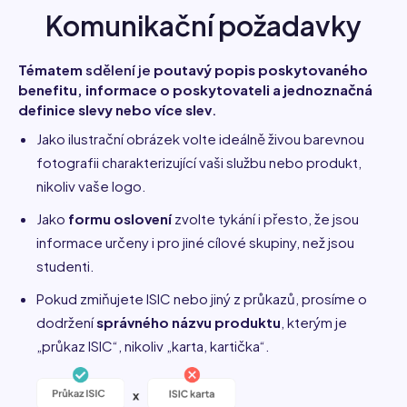
Komunikační požadavky
Tématem
sdělení je
poutavý popis poskytovaného
benefitu, informace o poskytovateli a jednoznačná
definice slevy nebo více slev
.
Jako ilustrační obrázek volte ideálně živou barevnou
fotografii charakterizující vaši službu nebo produkt,
nikoliv vaše logo.
Jako
formu oslovení
zvolte tykání i přesto, že jsou
informace určeny i pro jiné cílové skupiny, než jsou
studenti.
Pokud zmiňujete ISIC nebo jiný z průkazů, prosíme o
dodržení
správného názvu produktu
, kterým je
„průkaz ISIC“, nikoliv „karta, kartička“.