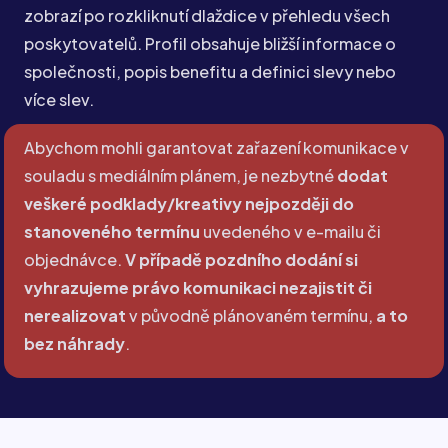
zobrazí po rozkliknutí dlaždice v přehledu všech
poskytovatelů. Profil obsahuje bližší informace o
společnosti, popis benefitu a definici slevy nebo
více slev.
Abychom mohli garantovat zařazení komunikace v
souladu s mediálním plánem, je nezbytné
dodat
veškeré podklady/kreativy nejpozději do
stanoveného termínu
uvedeného v e-mailu či
objednávce.
V případě pozdního dodání si
vyhrazujeme právo komunikaci nezajistit či
nerealizovat
v původně plánovaném termínu,
a to
bez náhrady
.