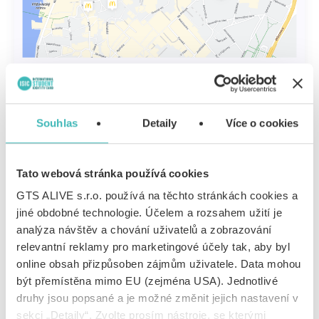
Souhlas
Detaily
Více o cookies
Tato webová stránka používá cookies
GTS ALIVE s.r.o. používá na těchto stránkách cookies a
jiné obdobné technologie. Účelem a rozsahem užití je
analýza návštěv a chování uživatelů a zobrazování
relevantní reklamy pro marketingové účely tak, aby byl
online obsah přizpůsoben zájmům uživatele. Data mohou
být přemístěna mimo EU (zejména USA). Jednotlivé
Krátký popisný text v dlaždici
druhy jsou popsané a je možné změnit jejich nastavení v
sekci „Detaily“. Zvolte prosím nástroje, se kterými