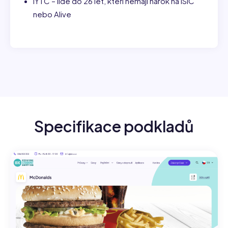
IYTC – lidé do 26 let, kteří nemají nárok na ISIC
nebo Alive
Specifikace podkladů