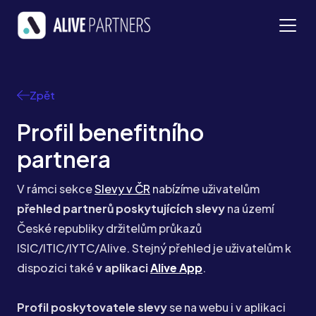
Zpět
Profil benefitního
partnera
V rámci sekce
Slevy v ČR
nabízíme uživatelům
přehled partnerů poskytujících slevy
na území
České republiky držitelům průkazů
ISIC/ITIC/IYTC/Alive. Stejný přehled je uživatelům k
dispozici také
v aplikaci
Alive App
.
Profil poskytovatele slevy
se na webu i v aplikaci